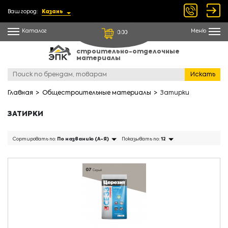
Ваш город:
Казань
Каталог
Меню
0.00
строительно-отделочные
материалы
Искать
Главная
Общестроительные материалы
Затирки
ЗАТИРКИ
Сортировать по:
По названию (А-Я)
Показывать по:
12