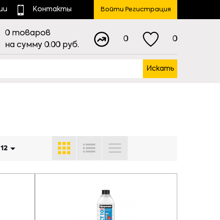
ии
Контакты
Войти Регистрация
0
товаров
0
0
на сумму
0.00
руб.
Искать
:
12