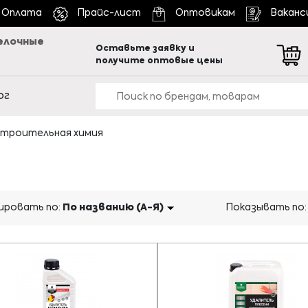
Оплата
Прайс-лист
Оптовикам
Ваканс
елочные
Оставьте заявку и
получите оптовые цены
ог
троительная химия
ровать по:
По названию (А-Я)
Показывать по