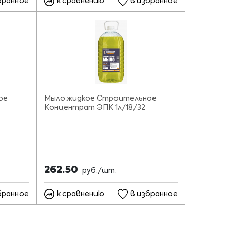
бранное
к сравнению
в избранное
ое
Мыло жидкое Строительное
Концентрат ЭПК 1л/18/32
262.50
руб./шт.
бранное
к сравнению
в избранное