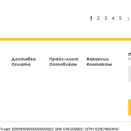
1
2
3
4
5
Доставка
Прайс-лист
Вакансии
Н
Оплата
Оптовикам
Контакты
чет 30101810600000000603, БИК 049205603, ОГРН 1121674004143