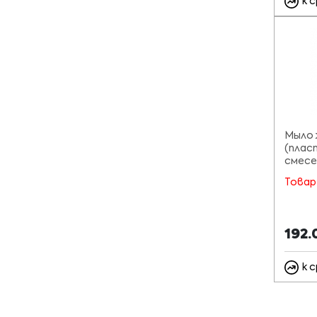
к 
Мыло 
(плас
смесе
Товар
192
к 