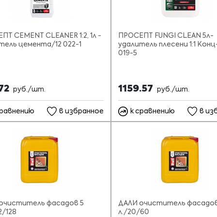
ПТ CEMENT CLEANER 1:2, 1л -
ПРОСЕПТ FUNGI CLEAN 5л-
тель цемента/12 022-1
удалитель плесени 1:1 Кон
019-5
.72
1159.57
руб./шт.
руб./шт.
сравнению
в избранное
к сравнению
в из
очиститель фасадов 5
ДАЛИ очиститель фасадов
2/128
л./20/60