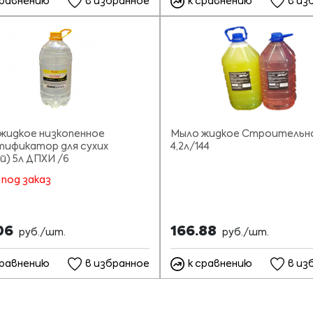
сравнению
в избранное
к сравнению
в из
жидкое низкопенное
Мыло жидкое Строительн
тификатор для сухих
4,2л/144
й) 5л ДПХИ /6
 под заказ
.06
166.88
руб./шт.
руб./шт.
сравнению
в избранное
к сравнению
в из