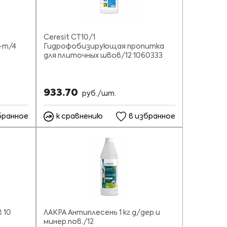
Ceresit CT10/1
ц-т/4
Гидрофобизирующая пропитка
для плиточных швов/12 1060333
933.70
руб./шт.
бранное
к сравнению
в избранное
 10
ЛАКРА Антиплесень 1 кг.д/дер.и
минер.пов./12