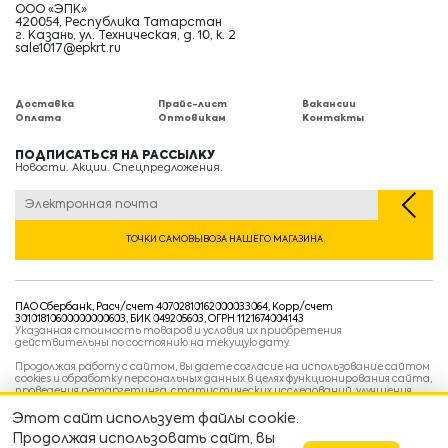
ООО «ЭПК»
420054, Республика Татарстан
г. Казань, ул. Техническая, д. 10, к. 2
sale1017@epkrt.ru
Доставка
Прайс-лист
Вакансии
Оплата
Оптовикам
Контакты
ПОДПИСАТЬСЯ НА РАССЫЛКУ
Новости. Акции. Спецпредложения.
ТОЧКИ САМОВЫВОЗА НАШЕГО МАГАЗИНА
ПАО Сбербанк, Расч/счет 40702810162000033064, Корр/счет
30101810600000000603, БИК 049205603, ОГРН 1121674004143
Указанная стоимость товаров и условия их приобретения
действительны по состоянию на текущую дату.
Продолжая работу с сайтом, вы даете согласие на использование сайтом
cookies и обработку персональных данных в целях функционирования сайта,
проведения ретаргетинга, статистических исследований, улучшения
сервиса и предоставления релевантной рекламной информации на основе
ваших предпочтений и интересов.
Этот сайт использует файлы cookie.
Политика конфиденциальности
Продолжая использовать сайт, вы
Условия пользовательского соглашения