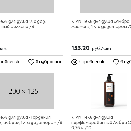
Гель для душа 1л с доз.
KIPNI Гель для душа «Амбра,
чный беллини /8
жасмин», 1 л. с дозатором /
153.20
шт.
руб./шт.
сравнению
в избранное
к сравнению
в из
Гель для душа «Гардения,
KIPNI Гель для душа
, амбра», 1 л. с дозатором /8
парфюмированный Амбра С
0,75 л. /10