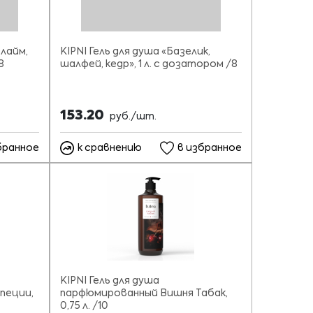
 лайм,
KIPNI Гель для душа «Базелик,
8
шалфей, кедр», 1 л. с дозатором /8
153.20
руб./шт.
бранное
к сравнению
в избранное
KIPNI Гель для душа
пеции,
парфюмированный Вишня Табак,
0,75 л. /10