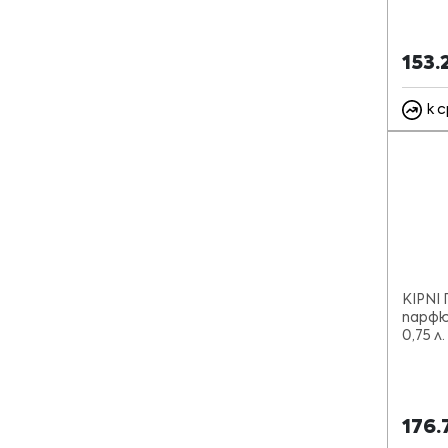
153.
к 
KIPNI 
парфю
0,75 л.
176.