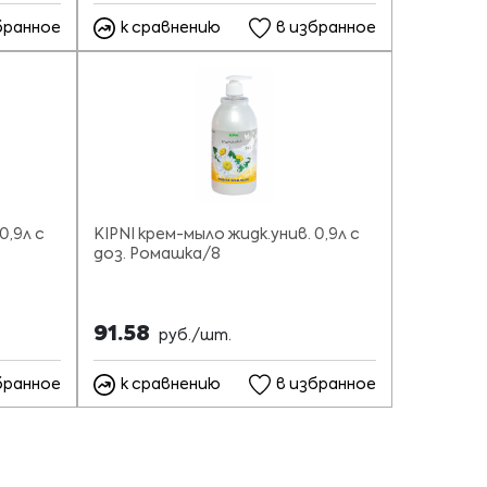
бранное
к сравнению
в избранное
0,9л с
KIPNI крем-мыло жидк.унив. 0,9л с
доз. Ромашка/8
91.58
руб./шт.
бранное
к сравнению
в избранное