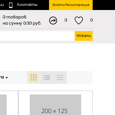
ии
Контакты
Войти Регистрация
0
товаров
0
0
на сумму
0.00
руб.
Искать
:
12