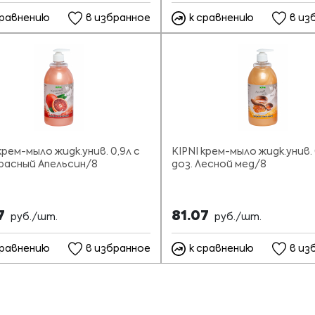
сравнению
в избранное
к сравнению
в из
крем-мыло жидк.унив. 0,9л с
KIPNI крем-мыло жидк.унив. 
Красный Апельсин/8
доз. Лесной мед/8
07
81.07
руб./шт.
руб./шт.
сравнению
в избранное
к сравнению
в из