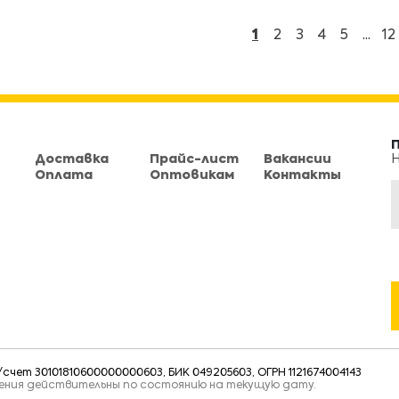
1
2
3
4
5
...
12
Доставка
Прайс-лист
Вакансии
Н
Оплата
Оптовикам
Контакты
чет 30101810600000000603, БИК 049205603, ОГРН 1121674004143
тения действительны по состоянию на текущую дату.