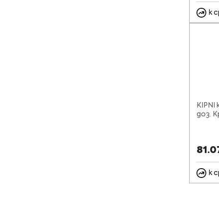
к 
KIPNI 
доз. 
81.
к 