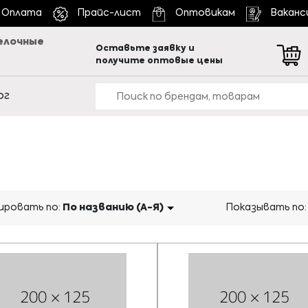
Оплата
Прайс-лист
Оптовикам
Ваканс
елочные
Оставьте заявку и
получите оптовые цены
ог
ровать по:
По названию (А-Я)
Показывать по