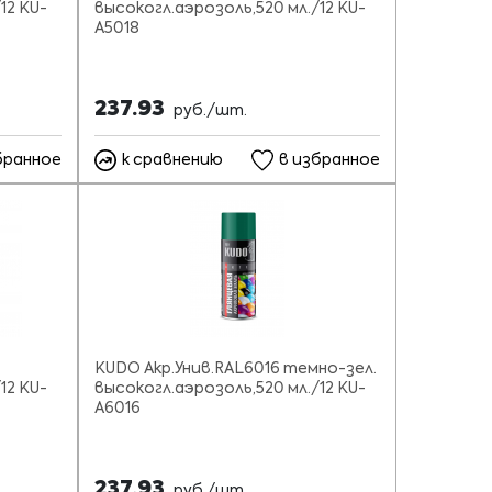
12 KU-
высокогл.аэрозоль,520 мл./12 KU-
A5018
237.93
руб./шт.
бранное
к сравнению
в избранное
KUDO Акр.Унив.RAL6016 темно-зел.
12 KU-
высокогл.аэрозоль,520 мл./12 KU-
A6016
237.93
руб./шт.