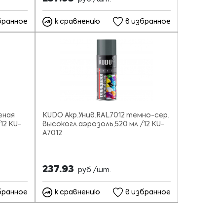
бранное
к сравнению
в избранное
еная
KUDO Акр.Унив.RAL7012 темно-сер.
12 KU-
высокогл.аэрозоль,520 мл./12 KU-
A7012
237.93
руб./шт.
бранное
к сравнению
в избранное