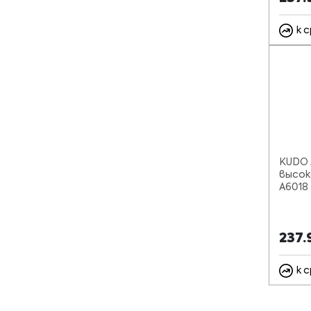
к 
KUDO 
высок
A6018
237.
к 