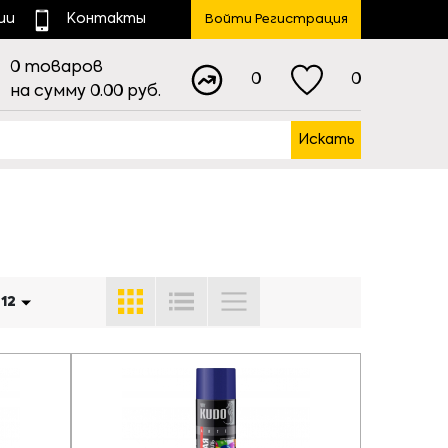
ии
Контакты
Войти Регистрация
0
товаров
0
0
на сумму
0.00
руб.
Искать
:
12