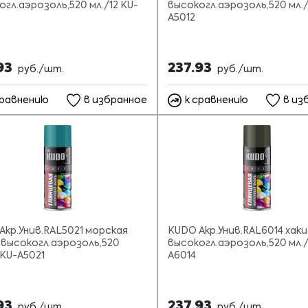
огл.аэрозоль,520 мл./12 KU-
высокогл.аэрозоль,520 мл./
A5012
93
237.93
руб./шт.
руб./шт.
сравнению
в избранное
к сравнению
в из
Акр.Унив.RAL5021 морская
KUDO Акр.Унив.RAL6014 хаки
 высокогл.аэрозоль,520
высокогл.аэрозоль,520 мл./
 KU-A5021
A6014
93
237.93
руб./шт.
руб./шт.