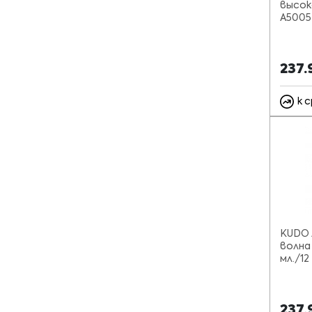
высок
A5005
237.
к 
KUDO 
волна
мл./12
237.