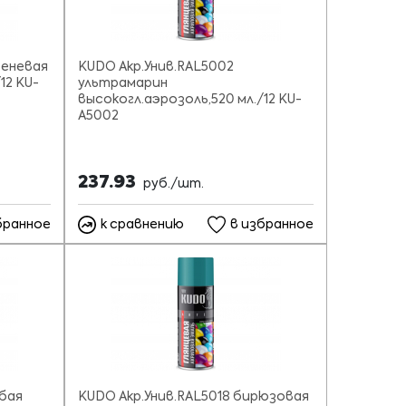
реневая
KUDO Акр.Унив.RAL5002
12 KU-
ультрамарин
высокогл.аэрозоль,520 мл./12 KU-
A5002
237.93
руб./шт.
бранное
к сравнению
в избранное
убая
KUDO Акр.Унив.RAL5018 бирюзовая