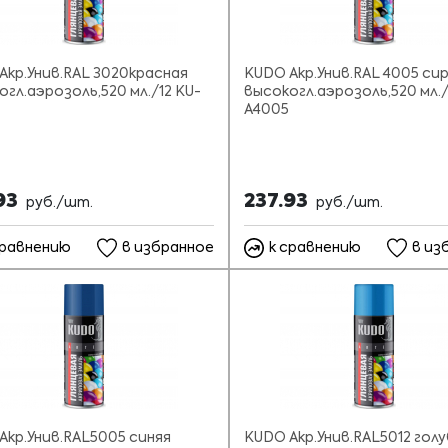
Акр.Унив.RAL 3020красная
KUDO Акр.Унив.RAL 4005 си
огл.аэрозоль,520 мл./12 KU-
высокогл.аэрозоль,520 мл./
A4005
93
237.93
руб./шт.
руб./шт.
сравнению
в избранное
к сравнению
в из
Акр.Унив.RAL5005 синяя
KUDO Акр.Унив.RAL5012 гол