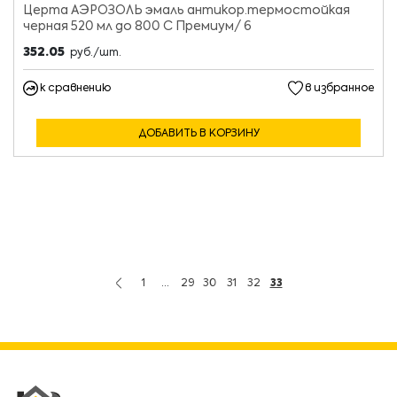
Церта АЭРОЗОЛЬ эмаль антикор.термостойкая
черная 520 мл до 800 С Премиум/ 6
352.05
руб./шт.
к сравнению
в избранное
ДОБАВИТЬ В КОРЗИНУ
1
...
29
30
31
32
33