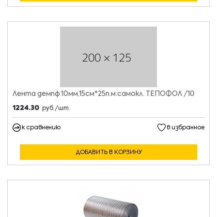
Лента демпф.10мм,15см*25п.м.самокл. ТЕПОФОЛ /10
1224.30
руб./шт.
к сравнению
в избранное
ДОБАВИТЬ В КОРЗИНУ