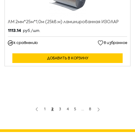
ЛМ 2мм*25м*1,0м (25кв.м) ламинированная ИЗОЛАР
1113.14
руб./шт.
к сравнению
в избранное
ДОБАВИТЬ В КОРЗИНУ
1
2
3
4
5
...
8