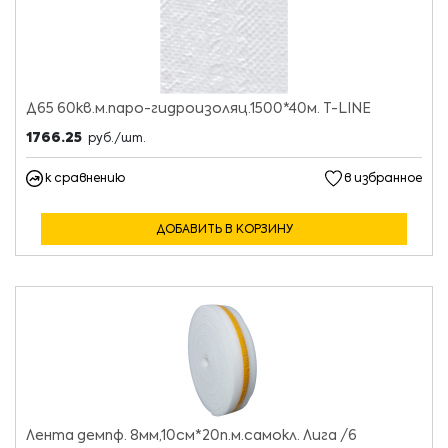
Д65 60кв.м.паро-гидроизоляц.1500*40м. T-LINE
1766.25
руб./шт.
к сравнению
в избранное
ДОБАВИТЬ В КОРЗИНУ
Лента демпф. 8мм,10см*20п.м.самокл. Лига /6