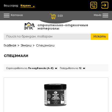
Ваш город:
Казань
Каталог
Меню
0.00
строительно-отделочные
материалы
Искать
Главная
Эмали
Спецэмали
СПЕЦЭМАЛИ
Сортировать по:
По названию (А-Я)
Показывать по:
12