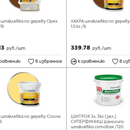
 шпаклевка по дереву Орех
ЛАКРА шпаклевка по дереву
/8
1,5 кг./6
13
339.78
руб./шт.
руб./шт.
сравнению
в избранное
к сравнению
в из
 шпаклевка по дереву Сосна
ШИТРОК 3л, 5кг (зел.)
/6
СУПЕРФИНИШ Даногипс
шпаклёвка готовая /120