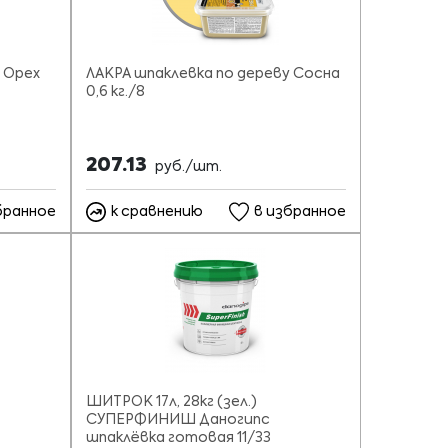
 Орех
ЛАКРА шпаклевка по дереву Сосна
0,6 кг./8
207.13
руб./шт.
бранное
к сравнению
в избранное
ШИТРОК 17л, 28кг (зел.)
СУПЕРФИНИШ Даногипс
шпаклёвка готовая 11/33