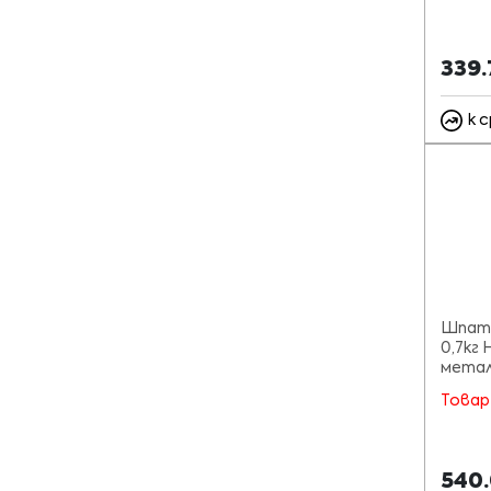
339
к 
Шпатл
0,7кг 
метал
Товар
540