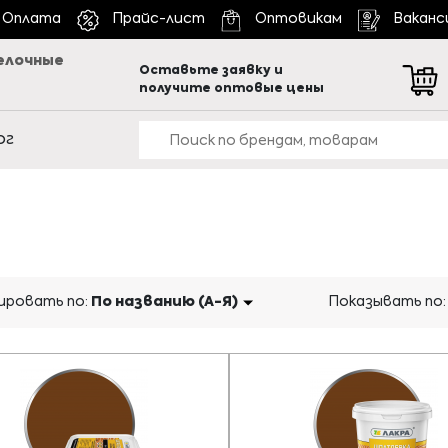
Оплата
Прайс-лист
Оптовикам
Ваканс
елочные
Оставьте заявку и
получите оптовые цены
ог
ровать по:
По названию (А-Я)
Показывать по