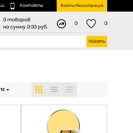
ии
Контакты
Войти Регистрация
0
товаров
0
0
на сумму
0.00
руб.
Искать
:
12