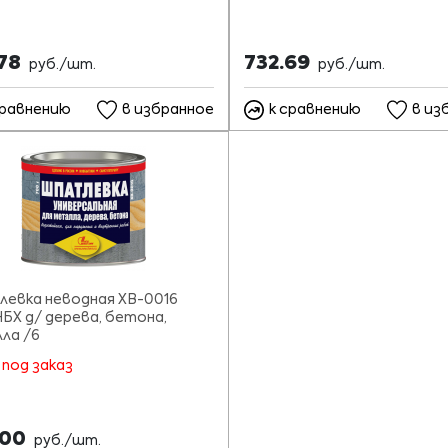
.78
732.69
руб./шт.
руб./шт.
сравнению
в избранное
к сравнению
в из
евка неводная ХВ-0016
НБХ д/ дерева, бетона,
ла /6
 под заказ
.00
руб./шт.