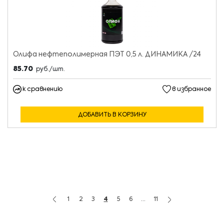
Олифа нефтеполимерная ПЭТ 0,5 л. ДИНАМИКА /24
85.70
руб./шт.
к сравнению
в избранное
ДОБАВИТЬ В КОРЗИНУ
1
2
3
4
5
6
...
11