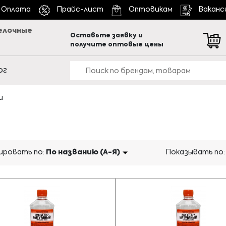
Оплата
Прайс-лист
Оптовикам
Ваканс
елочные
Оставьте заявку и
получите оптовые цены
ог
и
ровать по:
По названию (А-Я)
Показывать по