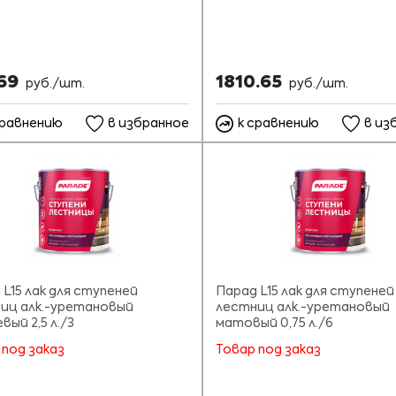
.69
1810.65
руб./шт.
руб./шт.
сравнению
в избранное
к сравнению
в из
 L15 лак для ступеней
Парад L15 лак для ступеней
иц алк.-уретановый
лестниц алк.-уретановый
вый 2,5 л./3
матовый 0,75 л./6
 под заказ
Товар под заказ