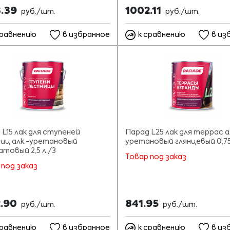
3.39
1002.11
руб./шт.
руб./шт.
сравнению
в избранное
к сравнению
в из
 L15 лак для ступеней
Парад L25 лак для террас а
иц алк.-уретановый
уретановый глянцевый 0,75
атовый 2,5 л./3
Товар под заказ
 под заказ
2.90
841.95
руб./шт.
руб./шт.
сравнению
в избранное
к сравнению
в из