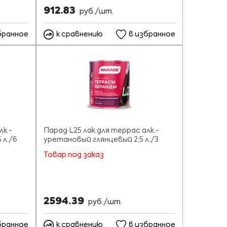
912.83
руб./шт.
бранное
к сравнению
в избранное
лк.-
Парад L25 лак для террас алк.-
 л./6
уретановый глянцевый 2,5 л./3
Товар под заказ
2594.39
руб./шт.
бранное
к сравнению
в избранное