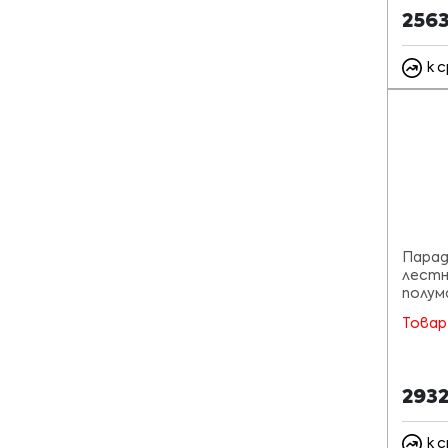
256
к 
Парад
лестн
полум
Товар
293
к 