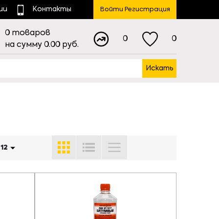
ии
Контакты
Войти Регистрация
0
товаров
0
0
на сумму
0.00
руб.
Искать
:
12