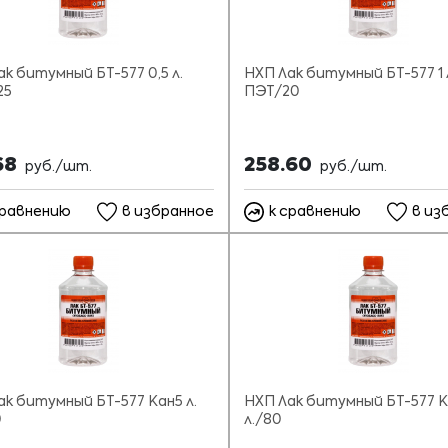
к битумный БТ-577 0,5 л.
НХП Лак битумный БТ-577 1 
25
ПЭТ/20
68
258.60
руб./шт.
руб./шт.
сравнению
в избранное
к сравнению
в из
ак битумный БТ-577 Кан5 л.
НХП Лак битумный БТ-577 К
0
л./80