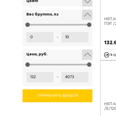
Цвет
Вес брутто, кг
НХП Ла
ПЭТ /
-
132.
Цена, руб.
к 
-
ПРИМЕНИТЬ ФИЛЬТР
НХП Л
/6/12