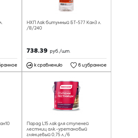
л.
НХП Лак битумный БТ-577 Кан3 л.
/8/240
738.39
руб./шт.
бранное
к сравнению
в избранное
ан10
Парад L15 лак для ступеней
лестниц алк.-уретановый
глянцевый 0,75 л./6