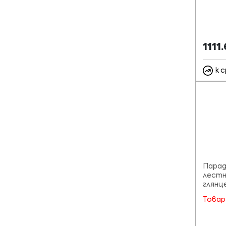
1111
к 
Парад
лестн
глянце
Товар