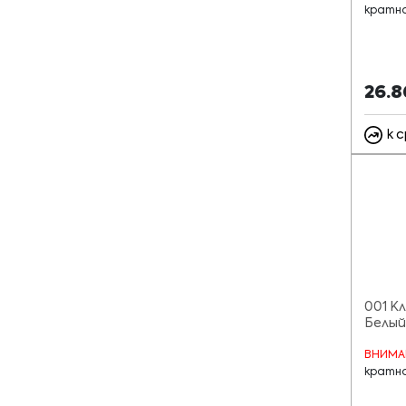
кратно
26.
к 
001 К
Белый
ВНИМА
кратно