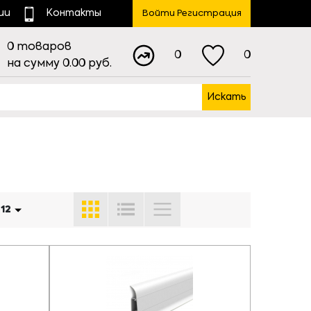
ии
Контакты
Войти Регистрация
0
товаров
0
0
на сумму
0.00
руб.
Искать
:
12