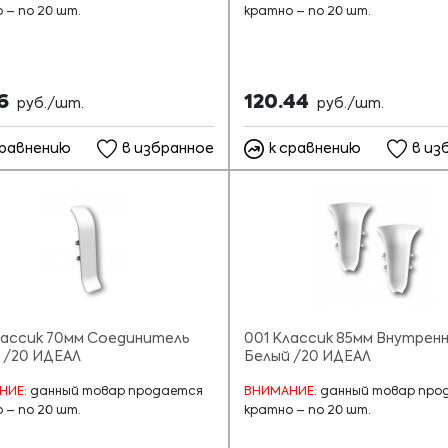
 – по 20 шт.
кратно – по 20 шт.
86
120.44
руб./шт.
руб./шт.
сравнению
в избранное
к сравнению
в из
лассик 70мм Соединитель
001 Классик 85мм Внутренн
 /20 ИДЕАЛ
Белый /20 ИДЕАЛ
НИЕ:
данный товар продается
ВНИМАНИЕ:
данный товар про
 – по 20 шт.
кратно – по 20 шт.