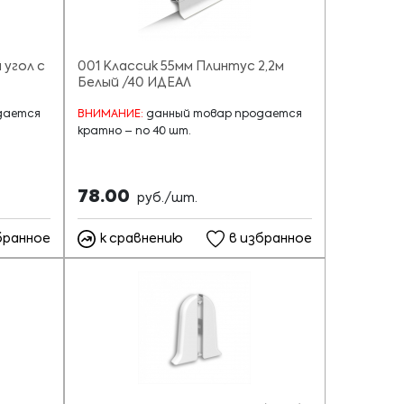
 угол с
001 Классик 55мм Плинтус 2,2м
Белый /40 ИДЕАЛ
дается
ВНИМАНИЕ:
данный товар продается
кратно – по 40 шт.
78.00
руб./шт.
бранное
к сравнению
в избранное