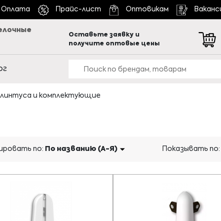
Оплата
Прайс-лист
Оптовикам
Ваканс
елочные
Оставьте заявку и
получите оптовые цены
ог
линтуса и комплектующие
ровать по:
По названию (А-Я)
Показывать по