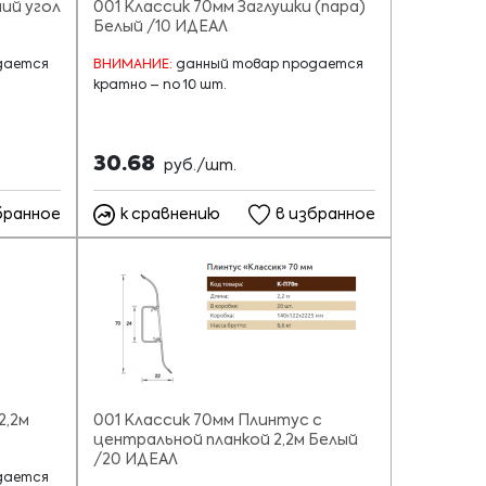
ий угол
001 Классик 70мм Заглушки (пара)
Белый /10 ИДЕАЛ
дается
ВНИМАНИЕ:
данный товар продается
кратно – по 10 шт.
30.68
руб./шт.
бранное
к сравнению
в избранное
2,2м
001 Классик 70мм Плинтус с
центральной планкой 2,2м Белый
/20 ИДЕАЛ
дается