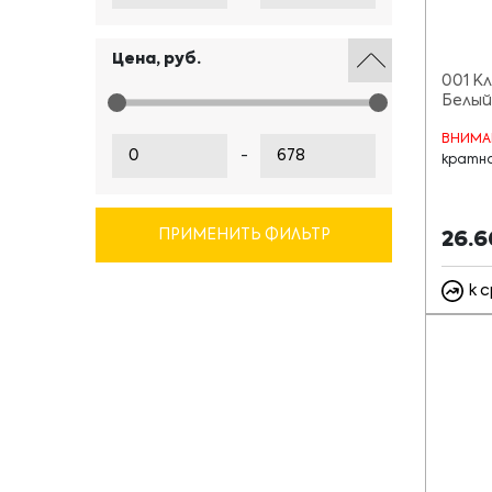
Цена, руб.
001 К
Белый
ВНИМА
-
кратно
ПРИМЕНИТЬ ФИЛЬТР
26.
к 