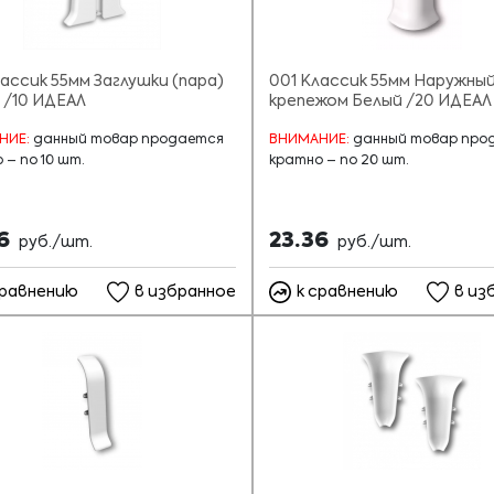
лассик 55мм Заглушки (пара)
001 Классик 55мм Наружный
 /10 ИДЕАЛ
крепежом Белый /20 ИДЕАЛ
НИЕ:
данный товар продается
ВНИМАНИЕ:
данный товар про
 – по 10 шт.
кратно – по 20 шт.
66
23.36
руб./шт.
руб./шт.
сравнению
в избранное
к сравнению
в из