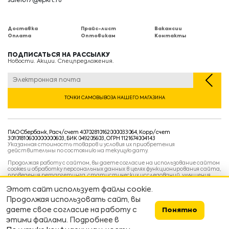
sale1017@epkrt.ru
Доставка
Прайс-лист
Вакансии
Оплата
Оптовикам
Контакты
ПОДПИСАТЬСЯ НА РАССЫЛКУ
Новости. Акции. Спецпредложения.
ТОЧКИ САМОВЫВОЗА НАШЕГО МАГАЗИНА
ПАО Сбербанк, Расч/счет 40702810162000033064, Корр/счет
30101810600000000603, БИК 049205603, ОГРН 1121674004143
Указанная стоимость товаров и условия их приобретения
действительны по состоянию на текущую дату.
Продолжая работу с сайтом, вы даете согласие на использование сайтом
cookies и обработку персональных данных в целях функционирования сайта,
проведения ретаргетинга, статистических исследований, улучшения
сервиса и предоставления релевантной рекламной информации на основе
ваших предпочтений и интересов.
Этот сайт использует файлы cookie.
Политика конфиденциальности
Продолжая использовать сайт, вы
Условия пользовательского соглашения
Условия продажи
даете свое согласие на работу с
Понятно
этими файлами. Подробнее в
Сделано в
devarto
👨‍💻👷