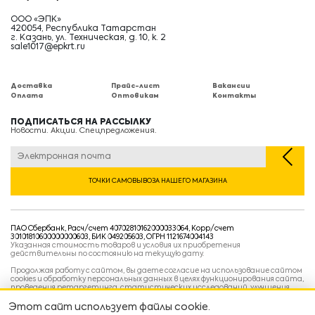
ООО «ЭПК»
420054, Республика Татарстан
г. Казань, ул. Техническая, д. 10, к. 2
sale1017@epkrt.ru
Доставка
Прайс-лист
Вакансии
Оплата
Оптовикам
Контакты
ПОДПИСАТЬСЯ НА РАССЫЛКУ
Новости. Акции. Спецпредложения.
ТОЧКИ САМОВЫВОЗА НАШЕГО МАГАЗИНА
ПАО Сбербанк, Расч/счет 40702810162000033064, Корр/счет
30101810600000000603, БИК 049205603, ОГРН 1121674004143
Указанная стоимость товаров и условия их приобретения
действительны по состоянию на текущую дату.
Продолжая работу с сайтом, вы даете согласие на использование сайтом
cookies и обработку персональных данных в целях функционирования сайта,
проведения ретаргетинга, статистических исследований, улучшения
сервиса и предоставления релевантной рекламной информации на основе
ваших предпочтений и интересов.
Этот сайт использует файлы cookie.
Политика конфиденциальности