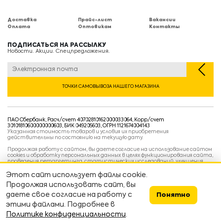
Доставка
Прайс-лист
Вакансии
Оплата
Оптовикам
Контакты
ПОДПИСАТЬСЯ НА РАССЫЛКУ
Новости. Акции. Спецпредложения.
ТОЧКИ САМОВЫВОЗА НАШЕГО МАГАЗИНА
ПАО Сбербанк, Расч/счет 40702810162000033064, Корр/счет
30101810600000000603, БИК 049205603, ОГРН 1121674004143
Указанная стоимость товаров и условия их приобретения
действительны по состоянию на текущую дату.
Продолжая работу с сайтом, вы даете согласие на использование сайтом
cookies и обработку персональных данных в целях функционирования сайта,
проведения ретаргетинга, статистических исследований, улучшения
сервиса и предоставления релевантной рекламной информации на основе
ваших предпочтений и интересов.
Этот сайт использует файлы cookie.
Политика конфиденциальности
Продолжая использовать сайт, вы
Условия пользовательского соглашения
Условия продажи
даете свое согласие на работу с
Понятно
этими файлами. Подробнее в
Сделано в
devarto
👨‍💻👷
Политике конфиденциальности
.