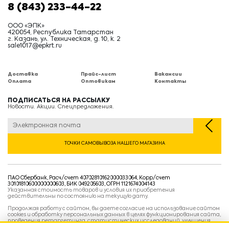
8 (843) 233-44-22
ООО «ЭПК»
420054, Республика Татарстан
г. Казань, ул. Техническая, д. 10, к. 2
sale1017@epkrt.ru
Доставка
Прайс-лист
Вакансии
Оплата
Оптовикам
Контакты
ПОДПИСАТЬСЯ НА РАССЫЛКУ
Новости. Акции. Спецпредложения.
ТОЧКИ САМОВЫВОЗА НАШЕГО МАГАЗИНА
ПАО Сбербанк, Расч/счет 40702810162000033064, Корр/счет
30101810600000000603, БИК 049205603, ОГРН 1121674004143
Указанная стоимость товаров и условия их приобретения
действительны по состоянию на текущую дату.
Продолжая работу с сайтом, вы даете согласие на использование сайтом
cookies и обработку персональных данных в целях функционирования сайта,
проведения ретаргетинга, статистических исследований, улучшения
сервиса и предоставления релевантной рекламной информации на основе