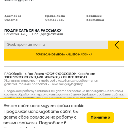
sale1017@epkrt.ru
Доставка
Прайс-лист
Вакансии
Оплата
Оптовикам
Контакты
ПОДПИСАТЬСЯ НА РАССЫЛКУ
Новости. Акции. Спецпредложения.
ТОЧКИ САМОВЫВОЗА НАШЕГО МАГАЗИНА
ПАО Сбербанк, Расч/счет 40702810162000033064, Корр/счет
30101810600000000603, БИК 049205603, ОГРН 1121674004143
Указанная стоимость товаров и условия их приобретения
действительны по состоянию на текущую дату.
Продолжая работу с сайтом, вы даете согласие на использование сайтом
cookies и обработку персональных данных в целях функционирования сайта,
проведения ретаргетинга, статистических исследований, улучшения
сервиса и предоставления релевантной рекламной информации на основе
ваших предпочтений и интересов.
Этот сайт использует файлы cookie.
Политика конфиденциальности
Продолжая использовать сайт, вы
Условия пользовательского соглашения
Условия продажи
даете свое согласие на работу с
Понятно
этими файлами. Подробнее в
Сделано в
devarto
👨‍💻👷