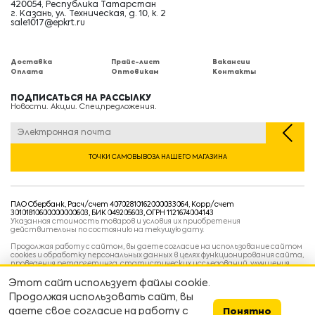
420054, Республика Татарстан
г. Казань, ул. Техническая, д. 10, к. 2
sale1017@epkrt.ru
Доставка
Прайс-лист
Вакансии
Оплата
Оптовикам
Контакты
ПОДПИСАТЬСЯ НА РАССЫЛКУ
Новости. Акции. Спецпредложения.
ТОЧКИ САМОВЫВОЗА НАШЕГО МАГАЗИНА
ПАО Сбербанк, Расч/счет 40702810162000033064, Корр/счет
30101810600000000603, БИК 049205603, ОГРН 1121674004143
Указанная стоимость товаров и условия их приобретения
действительны по состоянию на текущую дату.
Продолжая работу с сайтом, вы даете согласие на использование сайтом
cookies и обработку персональных данных в целях функционирования сайта,
проведения ретаргетинга, статистических исследований, улучшения
сервиса и предоставления релевантной рекламной информации на основе
ваших предпочтений и интересов.
Этот сайт использует файлы cookie.
Политика конфиденциальности
Продолжая использовать сайт, вы
Условия пользовательского соглашения
Условия продажи
даете свое согласие на работу с
Понятно