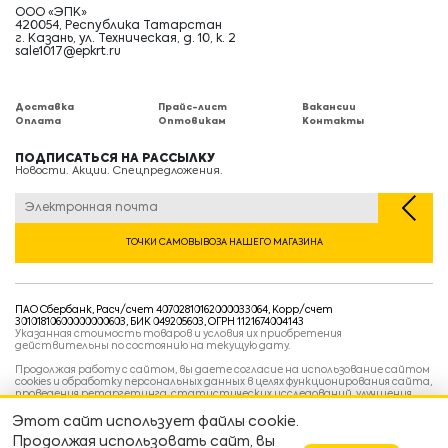
ООО «ЭПК»
420054, Республика Татарстан
г. Казань, ул. Техническая, д. 10, к. 2
sale1017@epkrt.ru
Доставка
Прайс-лист
Вакансии
Оплата
Оптовикам
Контакты
ПОДПИСАТЬСЯ НА РАССЫЛКУ
Новости. Акции. Спецпредложения.
ТОЧКИ САМОВЫВОЗА НАШЕГО МАГАЗИНА
ПАО Сбербанк, Расч/счет 40702810162000033064, Корр/счет
30101810600000000603, БИК 049205603, ОГРН 1121674004143
Указанная стоимость товаров и условия их приобретения
действительны по состоянию на текущую дату.
Продолжая работу с сайтом, вы даете согласие на использование сайтом
cookies и обработку персональных данных в целях функционирования сайта,
проведения ретаргетинга, статистических исследований, улучшения
сервиса и предоставления релевантной рекламной информации на основе
ваших предпочтений и интересов.
Этот сайт использует файлы cookie.
Политика конфиденциальности
Продолжая использовать сайт, вы
Условия пользовательского соглашения