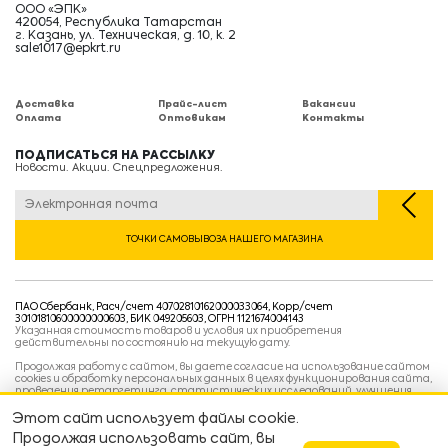
ООО «ЭПК»
420054, Республика Татарстан
г. Казань, ул. Техническая, д. 10, к. 2
sale1017@epkrt.ru
Доставка
Прайс-лист
Вакансии
Оплата
Оптовикам
Контакты
ПОДПИСАТЬСЯ НА РАССЫЛКУ
Новости. Акции. Спецпредложения.
ТОЧКИ САМОВЫВОЗА НАШЕГО МАГАЗИНА
ПАО Сбербанк, Расч/счет 40702810162000033064, Корр/счет
30101810600000000603, БИК 049205603, ОГРН 1121674004143
Указанная стоимость товаров и условия их приобретения
действительны по состоянию на текущую дату.
Продолжая работу с сайтом, вы даете согласие на использование сайтом
cookies и обработку персональных данных в целях функционирования сайта,
проведения ретаргетинга, статистических исследований, улучшения
сервиса и предоставления релевантной рекламной информации на основе
ваших предпочтений и интересов.
Этот сайт использует файлы cookie.
Политика конфиденциальности
Продолжая использовать сайт, вы
Условия пользовательского соглашения