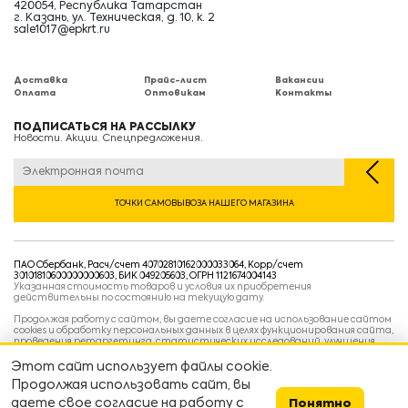
420054, Республика Татарстан
г. Казань, ул. Техническая, д. 10, к. 2
sale1017@epkrt.ru
Доставка
Прайс-лист
Вакансии
Оплата
Оптовикам
Контакты
ПОДПИСАТЬСЯ НА РАССЫЛКУ
Новости. Акции. Спецпредложения.
ТОЧКИ САМОВЫВОЗА НАШЕГО МАГАЗИНА
ПАО Сбербанк, Расч/счет 40702810162000033064, Корр/счет
30101810600000000603, БИК 049205603, ОГРН 1121674004143
Указанная стоимость товаров и условия их приобретения
действительны по состоянию на текущую дату.
Продолжая работу с сайтом, вы даете согласие на использование сайтом
cookies и обработку персональных данных в целях функционирования сайта,
проведения ретаргетинга, статистических исследований, улучшения
сервиса и предоставления релевантной рекламной информации на основе
ваших предпочтений и интересов.
Этот сайт использует файлы cookie.
Политика конфиденциальности
Продолжая использовать сайт, вы
Условия пользовательского соглашения
Условия продажи
даете свое согласие на работу с
Понятно