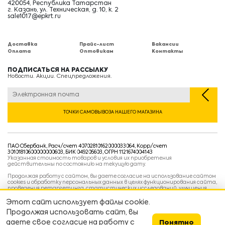
420054, Республика Татарстан
г. Казань, ул. Техническая, д. 10, к. 2
sale1017@epkrt.ru
Доставка
Прайс-лист
Вакансии
Оплата
Оптовикам
Контакты
ПОДПИСАТЬСЯ НА РАССЫЛКУ
Новости. Акции. Спецпредложения.
ТОЧКИ САМОВЫВОЗА НАШЕГО МАГАЗИНА
ПАО Сбербанк, Расч/счет 40702810162000033064, Корр/счет
30101810600000000603, БИК 049205603, ОГРН 1121674004143
Указанная стоимость товаров и условия их приобретения
действительны по состоянию на текущую дату.
Продолжая работу с сайтом, вы даете согласие на использование сайтом
cookies и обработку персональных данных в целях функционирования сайта,
проведения ретаргетинга, статистических исследований, улучшения
сервиса и предоставления релевантной рекламной информации на основе
ваших предпочтений и интересов.
Этот сайт использует файлы cookie.
Политика конфиденциальности
Продолжая использовать сайт, вы
Условия пользовательского соглашения
Условия продажи
даете свое согласие на работу с
Понятно