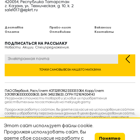
420054, Республика Татарстан
г. Казань, ул. Техническая, д. 10, к. 2
sale1017@epkrt.ru
Доставка
Прайс-лист
Вакансии
Оплата
Оптовикам
Контакты
ПОДПИСАТЬСЯ НА РАССЫЛКУ
Новости. Акции. Спецпредложения.
ТОЧКИ САМОВЫВОЗА НАШЕГО МАГАЗИНА
ПАО Сбербанк, Расч/счет 40702810162000033064, Корр/счет
30101810600000000603, БИК 049205603, ОГРН 1121674004143
Указанная стоимость товаров и условия их приобретения
действительны по состоянию на текущую дату.
Продолжая работу с сайтом, вы даете согласие на использование сайтом
cookies и обработку персональных данных в целях функционирования сайта,
проведения ретаргетинга, статистических исследований, улучшения
сервиса и предоставления релевантной рекламной информации на основе
ваших предпочтений и интересов.
Этот сайт использует файлы cookie.
Политика конфиденциальности
Продолжая использовать сайт, вы
Условия пользовательского соглашения
Условия продажи
даете свое согласие на работу с
Понятно