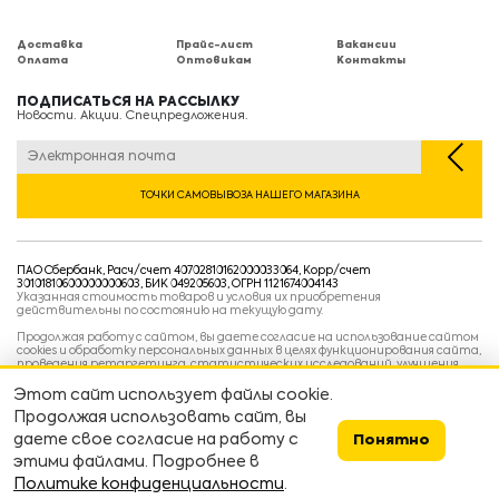
Доставка
Прайс-лист
Вакансии
Оплата
Оптовикам
Контакты
ПОДПИСАТЬСЯ НА РАССЫЛКУ
Новости. Акции. Спецпредложения.
ТОЧКИ САМОВЫВОЗА НАШЕГО МАГАЗИНА
ПАО Сбербанк, Расч/счет 40702810162000033064, Корр/счет
30101810600000000603, БИК 049205603, ОГРН 1121674004143
Указанная стоимость товаров и условия их приобретения
действительны по состоянию на текущую дату.
Продолжая работу с сайтом, вы даете согласие на использование сайтом
cookies и обработку персональных данных в целях функционирования сайта,
проведения ретаргетинга, статистических исследований, улучшения
сервиса и предоставления релевантной рекламной информации на основе
ваших предпочтений и интересов.
Этот сайт использует файлы cookie.
Политика конфиденциальности
Продолжая использовать сайт, вы
Условия пользовательского соглашения
Условия продажи
даете свое согласие на работу с
Понятно
этими файлами. Подробнее в
Сделано в
devarto
👨‍💻👷
Политике конфиденциальности
.