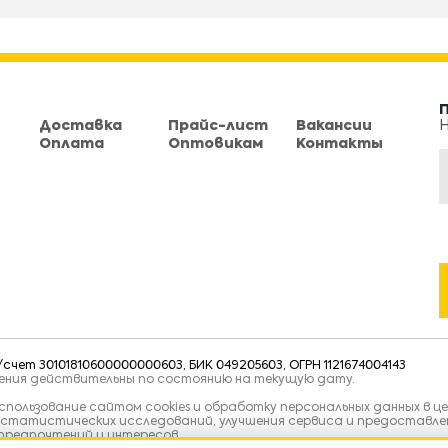
Доставка
Прайс-лист
Вакансии
Н
Оплата
Оптовикам
Контакты
чет 30101810600000000603, БИК 049205603, ОГРН 1121674004143
тения действительны по состоянию на текущую дату.
пользование сайтом cookies и обработку персональных данных в це
 статистических исследований, улучшения сервиса и предоставле
предпочтений и интересов.