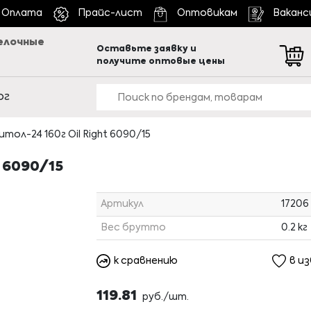
Оплата
Прайс-лист
Оптовикам
Ваканс
елочные
Оставьте заявку и
получите оптовые цены
ог
тол-24 160г Oil Right 6090/15
 6090/15
Артикул
17206
Вес брутто
0.2 кг
к сравнению
в и
119.81
руб./шт.