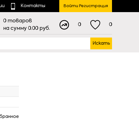
ии
Контакты
Войти Регистрация
0
товаров
0
0
на сумму
0.00
руб.
Искать
збранное