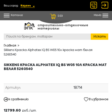
Ваш город:
Казань
Каталог
Меню
0.00
строительно-отделочные
материалы
Искать
Главная
Sikkens Краска Alphatex IQ BS W05 10л краска мат белая
5260540
SIKKENS КРАСКА ALPHATEX IQ BS W05 10Л КРАСКА МАТ
БЕЛАЯ 5260540
Артикул
18714
к сравнению
в избранное
12799.60
руб./шт.