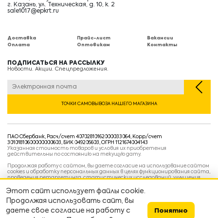
г. Казань, ул. Техническая, д. 10, к. 2
sale1017@epkrt.ru
Доставка
Прайс-лист
Вакансии
Оплата
Оптовикам
Контакты
ПОДПИСАТЬСЯ НА РАССЫЛКУ
Новости. Акции. Спецпредложения.
ТОЧКИ САМОВЫВОЗА НАШЕГО МАГАЗИНА
ПАО Сбербанк, Расч/счет 40702810162000033064, Корр/счет
30101810600000000603, БИК 049205603, ОГРН 1121674004143
Указанная стоимость товаров и условия их приобретения
действительны по состоянию на текущую дату.
Продолжая работу с сайтом, вы даете согласие на использование сайтом
cookies и обработку персональных данных в целях функционирования сайта,
проведения ретаргетинга, статистических исследований, улучшения
сервиса и предоставления релевантной рекламной информации на основе
ваших предпочтений и интересов.
Этот сайт использует файлы cookie.
Политика конфиденциальности
Продолжая использовать сайт, вы
Условия пользовательского соглашения
Условия продажи
даете свое согласие на работу с
Понятно