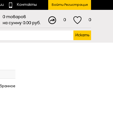
ии
Контакты
Войти Регистрация
0
товаров
0
0
на сумму
0.00
руб.
Искать
збранное