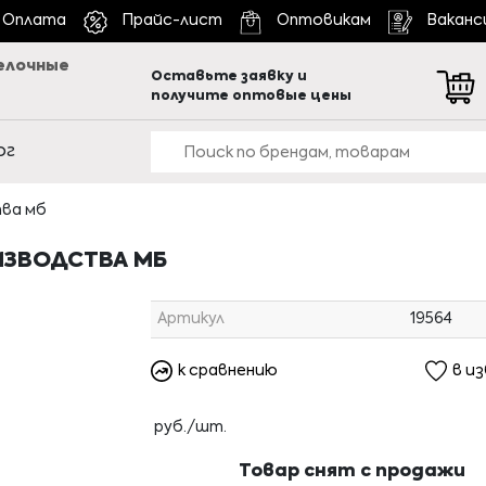
Оплата
Прайс-лист
Оптовикам
Ваканс
елочные
Оставьте заявку и
получите оптовые цены
ог
тва мб
ИЗВОДСТВА МБ
Артикул
19564
к сравнению
в и
руб./шт.
Товар снят с продажи