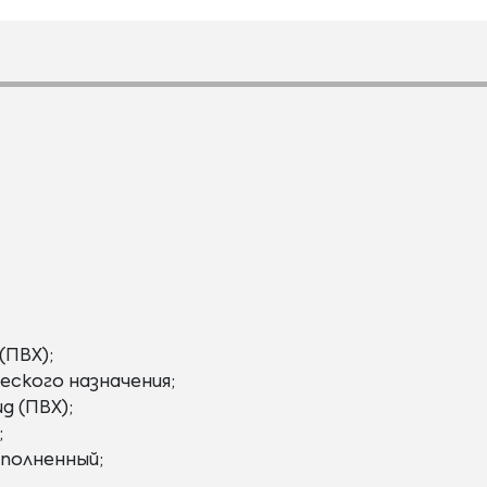
(ПВХ);
еского назначения;
д (ПВХ);
;
полненный;