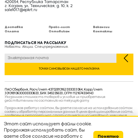
420054, Республика Татарстан
г. Казань, ул. Техническая, д. 10, к. 2
sale1017@epkrt.ru
Доставка
Прайс-лист
Вакансии
Оплата
Оптовикам
Контакты
ПОДПИСАТЬСЯ НА РАССЫЛКУ
Новости. Акции. Спецпредложения.
ТОЧКИ САМОВЫВОЗА НАШЕГО МАГАЗИНА
ПАО Сбербанк, Расч/счет 40702810162000033064, Корр/счет
30101810600000000603, БИК 049205603, ОГРН 1121674004143
Указанная стоимость товаров и условия их приобретения
действительны по состоянию на текущую дату.
Продолжая работу с сайтом, вы даете согласие на использование сайтом
cookies и обработку персональных данных в целях функционирования сайта,
проведения ретаргетинга, статистических исследований, улучшения
сервиса и предоставления релевантной рекламной информации на основе
ваших предпочтений и интересов.
Этот сайт использует файлы cookie.
Политика конфиденциальности
Продолжая использовать сайт, вы
Условия пользовательского соглашения
Условия продажи
даете свое согласие на работу с
Понятно