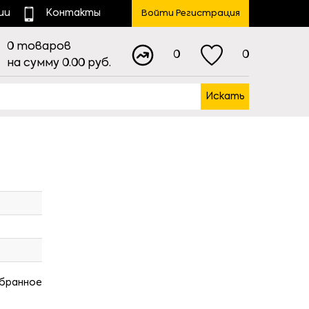
ии
Контакты
Войти Регистрация
0
товаров
0
0
на сумму
0.00
руб.
Искать
збранное