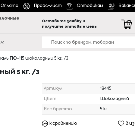
Оплата
Прайс-лист
Оптовикам
Ваканс
елочные
Оставьте заявку и
получите оптовые цены
ог
аль ПФ-115 шоколадный 5 кг. /3
ЫЙ 5 КГ. /3
Артикул
18445
Цвет
Шоколадный
Вес брутто
5 кг
к сравнению
в и