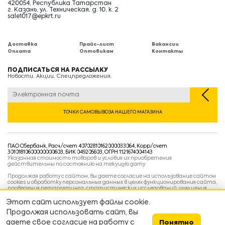
420054, Республика Татарстан
г. Казань, ул. Техническая, д. 10, к. 2
sale1017@epkrt.ru
Доставка
Прайс-лист
Вакансии
Оплата
Оптовикам
Контакты
ПОДПИСАТЬСЯ НА РАССЫЛКУ
Новости. Акции. Спецпредложения.
ТОЧКИ САМОВЫВОЗА НАШЕГО МАГАЗИНА
ПАО Сбербанк, Расч/счет 40702810162000033064, Корр/счет
30101810600000000603, БИК 049205603, ОГРН 1121674004143
Указанная стоимость товаров и условия их приобретения
действительны по состоянию на текущую дату.
Продолжая работу с сайтом, вы даете согласие на использование сайтом
cookies и обработку персональных данных в целях функционирования сайта,
проведения ретаргетинга, статистических исследований, улучшения
сервиса и предоставления релевантной рекламной информации на основе
ваших предпочтений и интересов.
Этот сайт использует файлы cookie.
Политика конфиденциальности
Продолжая использовать сайт, вы
Условия пользовательского соглашения
Условия продажи
даете свое согласие на работу с
Понятно