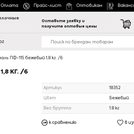
Оплата
Прайс-лист
Оптовикам
Ваканс
елочные
Оставьте заявку и
получите оптовые цены
ог
аль ПФ-115 бежевый 1,8 кг. /6
8 КГ. /6
Артикул
18352
Цвет
Бежевый
Вес брутто
1.8 кг
к сравнению
в и