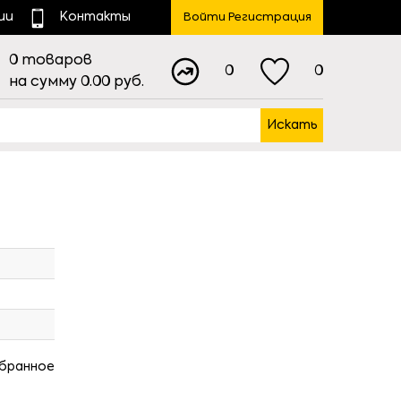
ии
Контакты
Войти Регистрация
0
товаров
0
0
на сумму
0.00
руб.
Искать
збранное