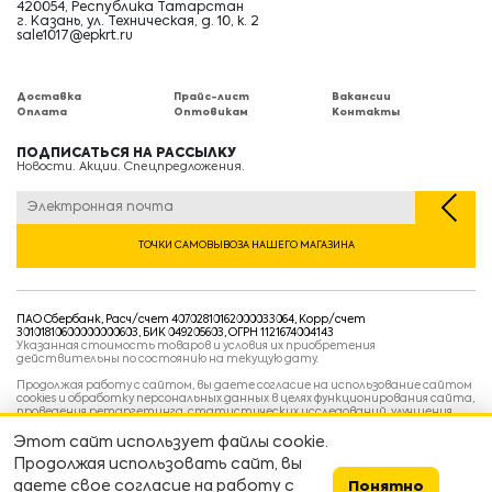
420054, Республика Татарстан
г. Казань, ул. Техническая, д. 10, к. 2
sale1017@epkrt.ru
Доставка
Прайс-лист
Вакансии
Оплата
Оптовикам
Контакты
ПОДПИСАТЬСЯ НА РАССЫЛКУ
Новости. Акции. Спецпредложения.
ТОЧКИ САМОВЫВОЗА НАШЕГО МАГАЗИНА
ПАО Сбербанк, Расч/счет 40702810162000033064, Корр/счет
30101810600000000603, БИК 049205603, ОГРН 1121674004143
Указанная стоимость товаров и условия их приобретения
действительны по состоянию на текущую дату.
Продолжая работу с сайтом, вы даете согласие на использование сайтом
cookies и обработку персональных данных в целях функционирования сайта,
проведения ретаргетинга, статистических исследований, улучшения
сервиса и предоставления релевантной рекламной информации на основе
ваших предпочтений и интересов.
Этот сайт использует файлы cookie.
Политика конфиденциальности
Продолжая использовать сайт, вы
Условия пользовательского соглашения
Условия продажи
даете свое согласие на работу с
Понятно