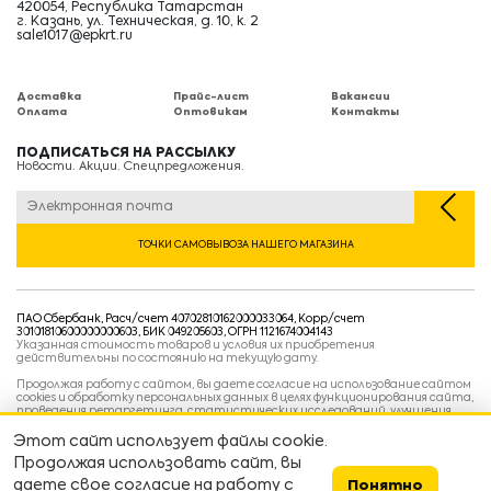
420054, Республика Татарстан
г. Казань, ул. Техническая, д. 10, к. 2
sale1017@epkrt.ru
Доставка
Прайс-лист
Вакансии
Оплата
Оптовикам
Контакты
ПОДПИСАТЬСЯ НА РАССЫЛКУ
Новости. Акции. Спецпредложения.
ТОЧКИ САМОВЫВОЗА НАШЕГО МАГАЗИНА
ПАО Сбербанк, Расч/счет 40702810162000033064, Корр/счет
30101810600000000603, БИК 049205603, ОГРН 1121674004143
Указанная стоимость товаров и условия их приобретения
действительны по состоянию на текущую дату.
Продолжая работу с сайтом, вы даете согласие на использование сайтом
cookies и обработку персональных данных в целях функционирования сайта,
проведения ретаргетинга, статистических исследований, улучшения
сервиса и предоставления релевантной рекламной информации на основе
ваших предпочтений и интересов.
Этот сайт использует файлы cookie.
Политика конфиденциальности
Продолжая использовать сайт, вы
Условия пользовательского соглашения
Условия продажи
даете свое согласие на работу с
Понятно