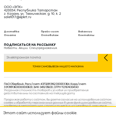
ООО «ЭПК»
420054, Республика Татарстан
г. Казань, ул. Техническая, д. 10, к. 2
sale1017@epkrt.ru
Доставка
Прайс-лист
Вакансии
Оплата
Оптовикам
Контакты
ПОДПИСАТЬСЯ НА РАССЫЛКУ
Новости. Акции. Спецпредложения.
ТОЧКИ САМОВЫВОЗА НАШЕГО МАГАЗИНА
ПАО Сбербанк, Расч/счет 40702810162000033064, Корр/счет
30101810600000000603, БИК 049205603, ОГРН 1121674004143
Указанная стоимость товаров и условия их приобретения
действительны по состоянию на текущую дату.
Продолжая работу с сайтом, вы даете согласие на использование сайтом
cookies и обработку персональных данных в целях функционирования сайта,
проведения ретаргетинга, статистических исследований, улучшения
сервиса и предоставления релевантной рекламной информации на основе
ваших предпочтений и интересов.
Этот сайт использует файлы cookie.
Политика конфиденциальности