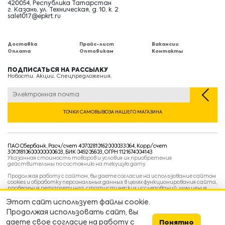
420054, Республика Татарстан
г. Казань, ул. Техническая, д. 10, к. 2
sale1017@epkrt.ru
Доставка
Прайс-лист
Вакансии
Оплата
Оптовикам
Контакты
ПОДПИСАТЬСЯ НА РАССЫЛКУ
Новости. Акции. Спецпредложения.
ТОЧКИ САМОВЫВОЗА НАШЕГО МАГАЗИНА
ПАО Сбербанк, Расч/счет 40702810162000033064, Корр/счет
30101810600000000603, БИК 049205603, ОГРН 1121674004143
Указанная стоимость товаров и условия их приобретения
действительны по состоянию на текущую дату.
Продолжая работу с сайтом, вы даете согласие на использование сайтом
cookies и обработку персональных данных в целях функционирования сайта,
проведения ретаргетинга, статистических исследований, улучшения
сервиса и предоставления релевантной рекламной информации на основе
ваших предпочтений и интересов.
Этот сайт использует файлы cookie.
Политика конфиденциальности
Продолжая использовать сайт, вы
Условия пользовательского соглашения
Условия продажи
даете свое согласие на работу с
Понятно