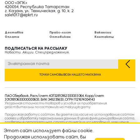
ООО «ЭПК»
420054, Республика Татарстан
г. Казань, ул. Техническая, д. 10, к. 2
sale1017@epkrt.ru
Доставка
Прайс-лист
Вакансии
Оплата
Оптовикам
Контакты
ПОДПИСАТЬСЯ НА РАССЫЛКУ
Новости. Акции. Спецпредложения.
ТОЧКИ САМОВЫВОЗА НАШЕГО МАГАЗИНА
ПАО Сбербанк, Расч/счет 40702810162000033064, Корр/счет
30101810600000000603, БИК 049205603, ОГРН 1121674004143
Указанная стоимость товаров и условия их приобретения
действительны по состоянию на текущую дату.
Продолжая работу с сайтом, вы даете согласие на использование сайтом
cookies и обработку персональных данных в целях функционирования сайта,
проведения ретаргетинга, статистических исследований, улучшения
сервиса и предоставления релевантной рекламной информации на основе
ваших предпочтений и интересов.
Этот сайт использует файлы cookie.
Политика конфиденциальности
Продолжая использовать сайт, вы
Условия пользовательского соглашения