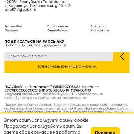
420054, Республика Татарстан
г. Казань, ул. Техническая, д. 10, к. 2
sale1017@epkrt.ru
Доставка
Прайс-лист
Вакансии
Оплата
Оптовикам
Контакты
ПОДПИСАТЬСЯ НА РАССЫЛКУ
Новости. Акции. Спецпредложения.
ТОЧКИ САМОВЫВОЗА НАШЕГО МАГАЗИНА
ПАО Сбербанк, Расч/счет 40702810162000033064, Корр/счет
30101810600000000603, БИК 049205603, ОГРН 1121674004143
Указанная стоимость товаров и условия их приобретения
действительны по состоянию на текущую дату.
Продолжая работу с сайтом, вы даете согласие на использование сайтом
cookies и обработку персональных данных в целях функционирования сайта,
проведения ретаргетинга, статистических исследований, улучшения
сервиса и предоставления релевантной рекламной информации на основе
ваших предпочтений и интересов.
Этот сайт использует файлы cookie.
Политика конфиденциальности
Продолжая использовать сайт, вы
Условия пользовательского соглашения
Условия продажи
даете свое согласие на работу с
Понятно