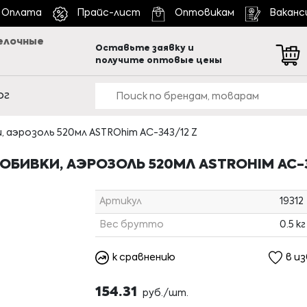
Оплата
Прайс-лист
Оптовикам
Ваканс
елочные
Оставьте заявку и
получите оптовые цены
ог
 аэрозоль 520мл ASTROhim АС-343/12 Z
ОБИВКИ, АЭРОЗОЛЬ 520МЛ ASTROHIM АС-3
Артикул
19312
Вес брутто
0.5 кг
к сравнению
в и
154.31
руб./шт.