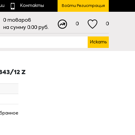
ии
Контакты
Войти Регистрация
0
товаров
0
0
на сумму
0.00
руб.
Искать
43/12 Z
збранное