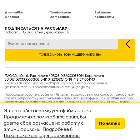
Доставка
Прайс-лист
Вакансии
Оплата
Оптовикам
Контакты
ПОДПИСАТЬСЯ НА РАССЫЛКУ
Новости. Акции. Спецпредложения.
ТОЧКИ САМОВЫВОЗА НАШЕГО МАГАЗИНА
ПАО Сбербанк, Расч/счет 40702810162000033064, Корр/счет
30101810600000000603, БИК 049205603, ОГРН 1121674004143
Указанная стоимость товаров и условия их приобретения
действительны по состоянию на текущую дату.
Продолжая работу с сайтом, вы даете согласие на использование сайтом
cookies и обработку персональных данных в целях функционирования сайта,
проведения ретаргетинга, статистических исследований, улучшения
сервиса и предоставления релевантной рекламной информации на основе
ваших предпочтений и интересов.
Этот сайт использует файлы cookie.
Политика конфиденциальности
Продолжая использовать сайт, вы
Условия пользовательского соглашения
Условия продажи
даете свое согласие на работу с
Понятно
этими файлами. Подробнее в
Сделано в
devarto
👨‍💻👷
Политике конфиденциальности
.