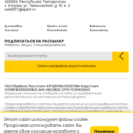
420054, Республика Татарстан
г. Казань, ул. Техническая, д. 10, к. 2
sale1017@epkrt.ru
Доставка
Прайс-лист
Вакансии
Оплата
Оптовикам
Контакты
ПОДПИСАТЬСЯ НА РАССЫЛКУ
Новости. Акции. Спецпредложения.
ТОЧКИ САМОВЫВОЗА НАШЕГО МАГАЗИНА
ПАО Сбербанк, Расч/счет 40702810162000033064, Корр/счет
30101810600000000603, БИК 049205603, ОГРН 1121674004143
Указанная стоимость товаров и условия их приобретения
действительны по состоянию на текущую дату.
Продолжая работу с сайтом, вы даете согласие на использование сайтом
cookies и обработку персональных данных в целях функционирования сайта,
проведения ретаргетинга, статистических исследований, улучшения
сервиса и предоставления релевантной рекламной информации на основе
ваших предпочтений и интересов.
Этот сайт использует файлы cookie.
Политика конфиденциальности
Продолжая использовать сайт, вы
Условия пользовательского соглашения
Условия продажи
даете свое согласие на работу с
Понятно