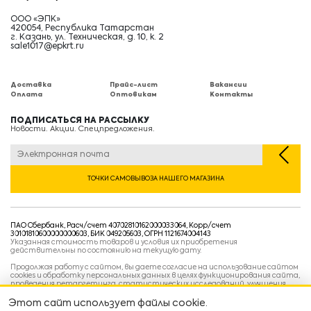
ООО «ЭПК»
420054, Республика Татарстан
г. Казань, ул. Техническая, д. 10, к. 2
sale1017@epkrt.ru
Доставка
Прайс-лист
Вакансии
Оплата
Оптовикам
Контакты
ПОДПИСАТЬСЯ НА РАССЫЛКУ
Новости. Акции. Спецпредложения.
ТОЧКИ САМОВЫВОЗА НАШЕГО МАГАЗИНА
ПАО Сбербанк, Расч/счет 40702810162000033064, Корр/счет
30101810600000000603, БИК 049205603, ОГРН 1121674004143
Указанная стоимость товаров и условия их приобретения
действительны по состоянию на текущую дату.
Продолжая работу с сайтом, вы даете согласие на использование сайтом
cookies и обработку персональных данных в целях функционирования сайта,
проведения ретаргетинга, статистических исследований, улучшения
сервиса и предоставления релевантной рекламной информации на основе
ваших предпочтений и интересов.
Этот сайт использует файлы cookie.
Политика конфиденциальности