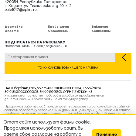
420054, Республика Татарстан
г. Казань, ул. Техническая, д. 10, к. 2
sale1017@epkrt.ru
Доставка
Прайс-лист
Вакансии
Оплата
Оптовикам
Контакты
ПОДПИСАТЬСЯ НА РАССЫЛКУ
Новости. Акции. Спецпредложения.
ТОЧКИ САМОВЫВОЗА НАШЕГО МАГАЗИНА
ПАО Сбербанк, Расч/счет 40702810162000033064, Корр/счет
30101810600000000603, БИК 049205603, ОГРН 1121674004143
Указанная стоимость товаров и условия их приобретения
действительны по состоянию на текущую дату.
Продолжая работу с сайтом, вы даете согласие на использование сайтом
cookies и обработку персональных данных в целях функционирования сайта,
проведения ретаргетинга, статистических исследований, улучшения
сервиса и предоставления релевантной рекламной информации на основе
ваших предпочтений и интересов.
Этот сайт использует файлы cookie.
Политика конфиденциальности
Продолжая использовать сайт, вы
Условия пользовательского соглашения
Условия продажи
даете свое согласие на работу с
Понятно