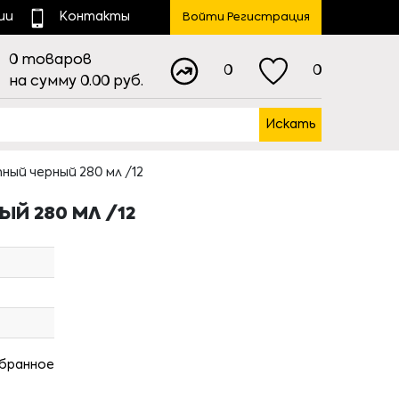
ии
Контакты
Войти Регистрация
0
товаров
0
0
на сумму
0.00
руб.
Искать
ный черный 280 мл /12
ЫЙ 280 МЛ /12
збранное