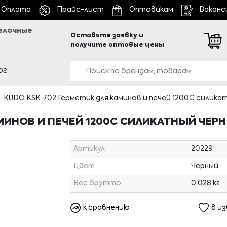
Оплата
Прайс-лист
Оптовикам
Ваканс
елочные
Оставьте заявку и
получите оптовые цены
ог
KUDO KSK-702 Герметик для каминов и печей 1200С силикат
МИНОВ И ПЕЧЕЙ 1200С СИЛИКАТНЫЙ ЧЕРН
Артикул
20229
Цвет
Черный
Вес брутто
0.028 кг
к сравнению
в и