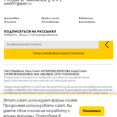
г. Казань, ул. Техническая, д. 10, к. 2
sale1017@epkrt.ru
Доставка
Прайс-лист
Вакансии
Оплата
Оптовикам
Контакты
ПОДПИСАТЬСЯ НА РАССЫЛКУ
Новости. Акции. Спецпредложения.
ТОЧКИ САМОВЫВОЗА НАШЕГО МАГАЗИНА
ПАО Сбербанк, Расч/счет 40702810162000033064, Корр/счет
30101810600000000603, БИК 049205603, ОГРН 1121674004143
Указанная стоимость товаров и условия их приобретения
действительны по состоянию на текущую дату.
Продолжая работу с сайтом, вы даете согласие на использование сайтом
cookies и обработку персональных данных в целях функционирования сайта,
проведения ретаргетинга, статистических исследований, улучшения
сервиса и предоставления релевантной рекламной информации на основе
ваших предпочтений и интересов.
Этот сайт использует файлы cookie.
Политика конфиденциальности
Продолжая использовать сайт, вы
Условия пользовательского соглашения
Условия продажи
даете свое согласие на работу с
Понятно
этими файлами. Подробнее в