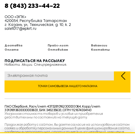
8 (843) 233-44-22
ООО «ЭПК»
420054, Республика Татарстан
г. Казань, ул. Техническая, д. 10, к. 2
sale1017@epkrt.ru
Доставка
Прайс-лист
Вакансии
Оплата
Оптовикам
Контакты
ПОДПИСАТЬСЯ НА РАССЫЛКУ
Новости. Акции. Спецпредложения.
ТОЧКИ САМОВЫВОЗА НАШЕГО МАГАЗИНА
ПАО Сбербанк, Расч/счет 40702810162000033064, Корр/счет
30101810600000000603, БИК 049205603, ОГРН 1121674004143
Указанная стоимость товаров и условия их приобретения
действительны по состоянию на текущую дату.
Продолжая работу с сайтом, вы даете согласие на использование сайтом
cookies и обработку персональных данных в целях функционирования сайта,
проведения ретаргетинга, статистических исследований, улучшения