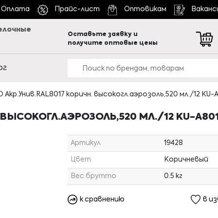
Оплата
Прайс-лист
Оптовикам
Ваканс
елочные
Оставьте заявку и
получите оптовые цены
ог
 Акр.Унив.RAL8017 коричн. высокогл.аэрозоль,520 мл./12 KU-
 ВЫСОКОГЛ.АЭРОЗОЛЬ,520 МЛ./12 KU-A80
Артикул
19428
Цвет
Коричневый
Вес брутто
0.5 кг
к сравнению
в и