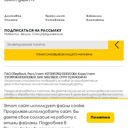
sale1017@epkrt.ru
Доставка
Прайс-лист
Вакансии
Оплата
Оптовикам
Контакты
ПОДПИСАТЬСЯ НА РАССЫЛКУ
Новости. Акции. Спецпредложения.
ТОЧКИ САМОВЫВОЗА НАШЕГО МАГАЗИНА
ПАО Сбербанк, Расч/счет 40702810162000033064, Корр/счет
30101810600000000603, БИК 049205603, ОГРН 1121674004143
Указанная стоимость товаров и условия их приобретения
действительны по состоянию на текущую дату.
Продолжая работу с сайтом, вы даете согласие на использование сайтом
cookies и обработку персональных данных в целях функционирования сайта,
проведения ретаргетинга, статистических исследований, улучшения
сервиса и предоставления релевантной рекламной информации на основе
ваших предпочтений и интересов.
Этот сайт использует файлы cookie.
Политика конфиденциальности
Продолжая использовать сайт, вы
Условия пользовательского соглашения
Условия продажи
даете свое согласие на работу с
Понятно
этими файлами. Подробнее в
Сделано в
devarto
👨‍💻👷