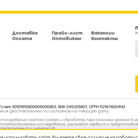
Доставка
Прайс-лист
Вакансии
Н
Оплата
Оптовикам
Контакты
чет 30101810600000000603, БИК 049205603, ОГРН 1121674004143
тения действительны по состоянию на текущую дату.
пользование сайтом cookies и обработку персональных данных в це
 статистических исследований, улучшения сервиса и предоставле
предпочтений и интересов.
я использовать сайт, вы даете свое согласие на работу 