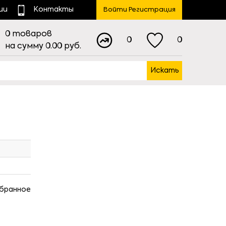
ии
Контакты
Войти Регистрация
0
товаров
0
0
на сумму
0.00
руб.
Искать
збранное