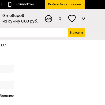
ии
Контакты
Войти Регистрация
0
товаров
0
0
на сумму
0.00
руб.
Искать
НТАЛ
збранное