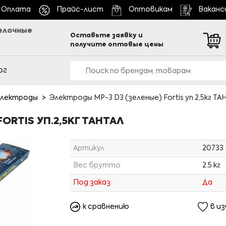
Оплата
Прайс-лист
Оптовикам
Ваканс
елочные
Оставьте заявку и
получите оптовые цены
ог
лектроды
Электроды МР-3 D3 (зеленые) Fortis уп.2,5кг ТА
ORTIS УП.2,5КГ ТАНТАЛ
Артикул
20733
Вес брутто
2.5 кг
Под заказ
Да
к сравнению
в и