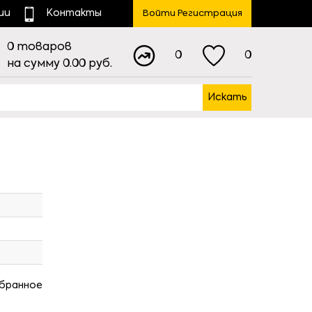
ии
Контакты
Войти Регистрация
0
товаров
0
0
на сумму
0.00
руб.
Искать
збранное