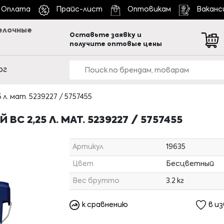
Оплата
Прайс-лист
Оптовикам
Ваканс
елочные
Оставьте заявку и
получите оптовые цены
ог
 л. мат. 5239227 / 5757455
BС 2,25 Л. МАТ. 5239227 / 5757455
Артикул
19635
Цвет
Бесцветный
Вес брутто
3.2 кг
к сравнению
в и